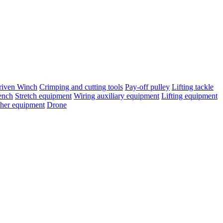
riven Winch
Crimping and cutting tools
Pay-off pulley
Lifting tackle
ench
Stretch equipment
Wiring auxiliary equipment
Lifting equipment
her equipment
Drone