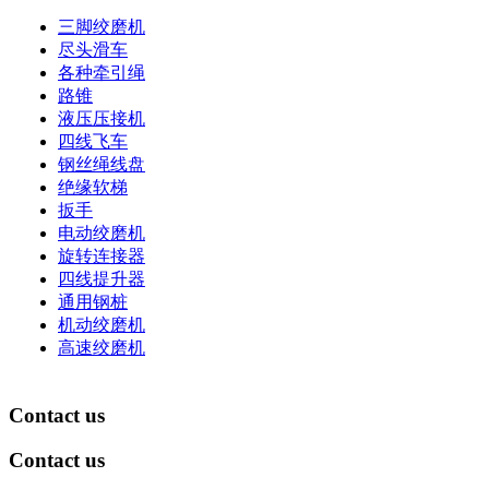
三脚绞磨机
尽头滑车
各种牵引绳
路锥
液压压接机
四线飞车
钢丝绳线盘
绝缘软梯
扳手
电动绞磨机
旋转连接器
四线提升器
通用钢桩
机动绞磨机
高速绞磨机
Contact us
Contact us